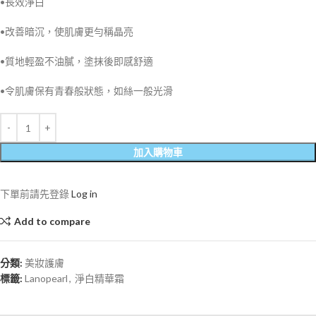
•長效淨白
•改善暗沉，使肌膚更勻稱晶亮
•質地輕盈不油膩，塗抹後即感舒適
•令肌膚保有青春般狀態，如絲一般光滑
加入購物車
下單前請先登錄
Log in
Add to compare
分類:
美妝護膚
標籤:
Lanopearl
,
淨白精華霜