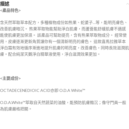
描述
<產品特色>
含天然萃取草本配方，多種植物成份如熊果、蛇婆子…等，能明亮膚色、
改善肌膚暗沉。 熊果萃取物能幫助淨白肌膚，而蘆薈能舒緩肌膚不適感
能使肌膚更加保濕。 該產品可幫助提亮，含有熊果萃取物成分。 經常使
用，皮膚逐漸更新角質讓你有一個清新明亮的膚色。 這款喜馬拉雅草本
淨白霜有效地循序漸進地提升肌膚的明亮度，改善膚色，同時長效滋潤肌
膚。配合純潔天鵝淨白精華液使用，淨白滋潤效果更加。
<主要成份>
OCTADECENEDIOIC ACID亦即 O.D.A White™
O.D.A.White™萃取自天然蔬菜的油酸，能預防肌膚黯沉；像守門員一般
為肌膚嚴格把關。