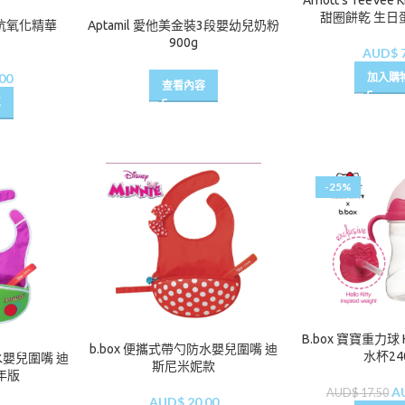
Arnott’s TeeVee 
甜圈餅乾 生日蛋
籽抗氧化精華
Aptamil 愛他美金裝3段嬰幼兒奶粉
900g
AUD$
7
加入購
00
查看內容
車
-25%
B.box 寶寶重力球 He
b.box 便攜式帶勺防水嬰兒圍嘴 迪
水杯24
水嬰兒圍嘴 迪
斯尼米妮款
年版
A
AUD$
17.50
AUD$
20.00