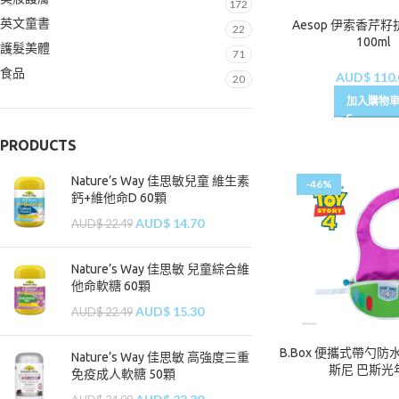
172
英文童書
Aesop 伊索香芹
22
100ml
護髮美體
71
食品
AUD$
110.
20
加入購物
PRODUCTS
Nature’s Way 佳思敏兒童 維生素
-46%
鈣+維他命D 60顆
AUD$
14.70
AUD$
22.49
Nature’s Way 佳思敏 兒童綜合維
他命軟糖 60顆
AUD$
15.30
AUD$
22.49
B.Box 便攜式帶勺防
Nature’s Way 佳思敏 高強度三重
斯尼 巴斯光
免疫成人軟糖 50顆