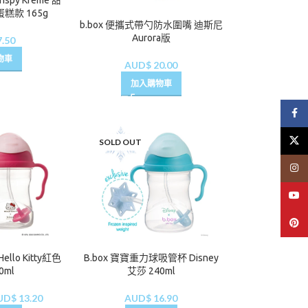
Krispy Kreme 甜
糕款 165g
b.box 便攜式帶勺防水圍嘴 迪斯尼
Aurora版
.50
物車
AUD$
20.00
加入購物車
Face
X
SOLD OUT
Insta
YouT
Pinte
llo Kitty紅色
B.box 寶寶重力球吸管杯 Disney
0ml
艾莎 240ml
UD$
13.20
AUD$
16.90