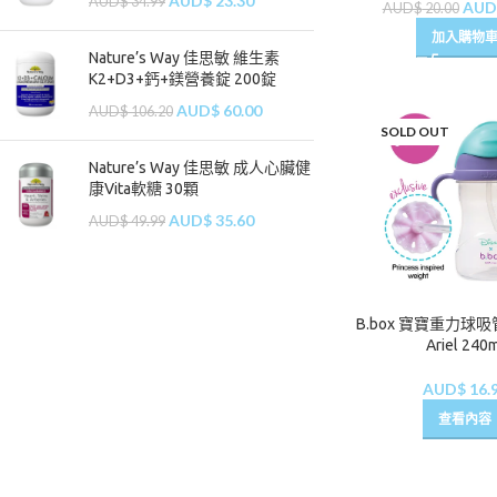
AUD$
23.30
AUD$
34.99
AUD
AUD$
20.00
加入購物
Nature’s Way 佳思敏 維生素
K2+D3+鈣+鎂營養錠 200錠
AUD$
60.00
AUD$
106.20
SOLD OUT
Nature’s Way 佳思敏 成人心臟健
康Vita軟糖 30顆
AUD$
35.60
AUD$
49.99
B.box 寶寶重力球吸管
Ariel 240
AUD$
16.
查看內容