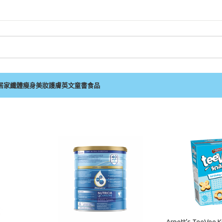
居家
纖體瘦身
美妝護膚
英文童書
食品