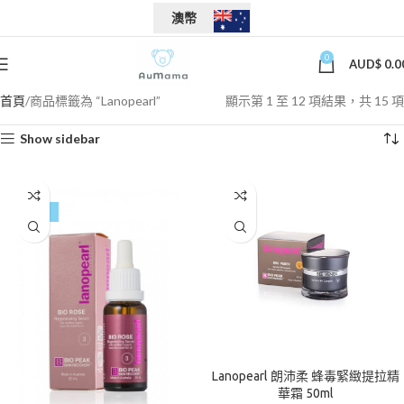
澳幣
0
AUD$
0.0
首頁
商品標籤為 “Lanopearl”
顯示第 1 至 12 項結果，共 15 項
Show sidebar
-49%
Lanopearl 朗沛柔 蜂毒緊緻提拉精
華霜 50ml