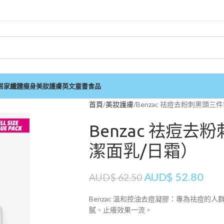
居家
纖體瘦身
美妝護膚
英文童書
食品
首頁
美妝護膚
Benzac 祛痘去粉刺黑頭三
Benzac 祛痘
潔面乳/日霜）
AUD$
52.80
AUD$
62.50
Benzac 溫和控油去痘凝膠：專為祛痘
膩、止癢效果一流。