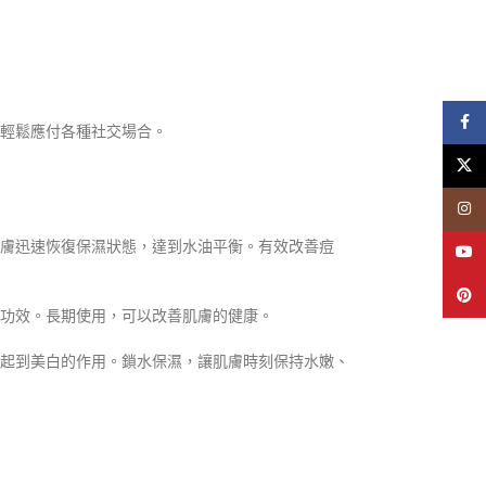
Face
，輕鬆應付各種社交場合。
X
Insta
助肌膚迅速恢復保濕狀態，達到水油平衡。有效改善痘
YouT
Pinte
等功效。長期使用，可以改善肌膚的健康。
色，起到美白的作用。鎖水保濕，讓肌膚時刻保持水嫩、