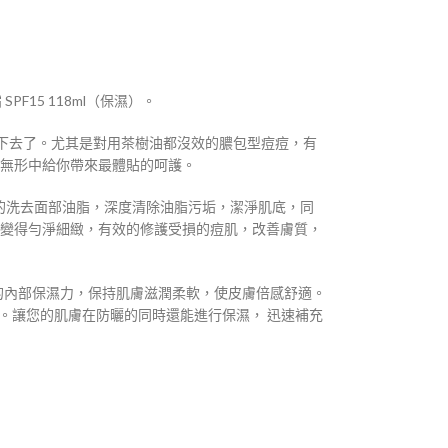
SPF15 118ml（保濕）。
上癟下去了。尤其是對用茶樹油都沒效的膿包型痘痘，有
無形中給你帶來最體貼的呵護。
效的洗去面部油脂，深度清除油脂污垢，潔淨肌底，同
變得勻淨細緻，有效的修護受損的痘肌，改善膚質，
膚的內部保濕力，保持肌膚滋潤柔軟，使皮膚倍感舒適。
。讓您的肌膚在防曬的同時還能進行保濕， 迅速補充