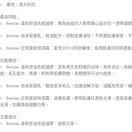
○ 產地：澳大利亞
產品特點：
○ Benzac 溫和控油去痘凝膠：專為祛痘的人群而精心設計的。透明
○ Benzac 泡沫潔面乳：無油配方，控制皮膚油性。不刺激肌膚角
○ Benzac 日常面部保濕霜：富含SPF15的防曬值，滋潤肌膚的同
功能概述：
○ Benzac 溫和控油去痘凝膠：具有再生及舒緩的功效，具有消炎
痘、毛孔粗大、黑頭、粉刺等肌膚問題，長期使用可淡化痘痕。
○ Benzac 泡沫潔面乳：徹底潔淨毛孔，迅速溶解污垢、油膩及死
○ Benzac 日常面部保濕霜：滋養肌膚，使得肌膚紅潤有光澤。提
光滑，如雞蛋般細嫩白皙。
主要成份：
○ Benzac 溫和控油去痘凝膠：過氧化苯。