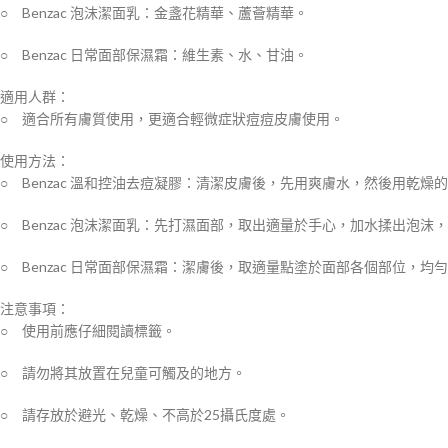
○ Benzac 泡沫潔面乳：金盞花精華、蘆薈精華。
○ Benzac 日常面部保濕霜：維生素、水、甘油。
適用人群：
○ 適合所有膚質使用，更適合輕微症狀痘痘皮膚使用。
使用方法：
○ Benzac 溫和控油去痘凝膠：清潔皮膚後，先用爽膚水，然後用乾
○ Benzac 泡沫潔面乳：先打濕面部，取出適量於手心，加水揉出泡
○ Benzac 日常面部保濕霜：潔膚後，取適量點塗於面部各個部位，
注意事項：
○ 使用前應仔細閱讀標籤。
○ 請勿將其放置在兒童可觸及的地方。
○ 請存放於避光、乾燥、不高於25攝氏度處。