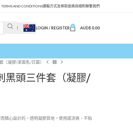
TERMS AND CONDITIONS
運輸方式及條款
退換貨細則
聯繫我們
0
LOGIN / REGISTER
AUD$
0.00
澳幣
件套（凝膠/潔面乳/日霜）
去粉刺黑頭三件套（凝膠/
的人群而精心設計的。透明凝膠質地。使用感涼爽、不粘