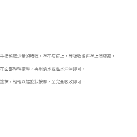
燥的手指蘸取少量的啫喱，塗在痘痘上，等吸收後再塗上潤膚霜。
沫，在面部輕輕按摩，再用清水或溫水沖淨即可。
均勻塗抹，輕輕以螺旋狀按摩，至完全吸收即可。