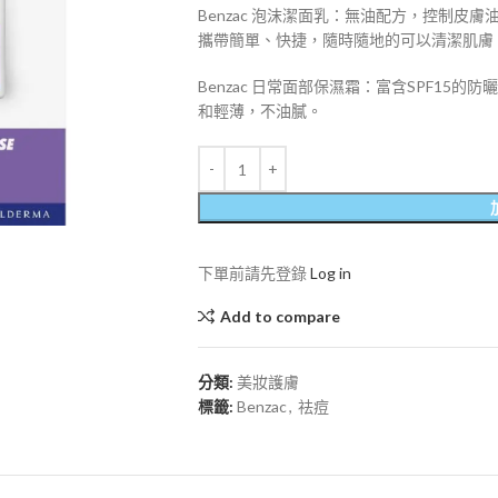
Benzac 泡沫潔面乳：無油配方，控制
攜帶簡單、快捷，隨時隨地的可以清潔肌膚
Benzac 日常面部保濕霜：富含SPF1
和輕薄，不油膩。
下單前請先登錄
Log in
Add to compare
分類:
美妝護膚
標籤:
Benzac
,
祛痘