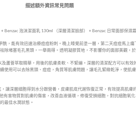
描述
額外資訊
常見問題
 Benzac 泡沫潔面乳 130ml （深層清潔臉部） + Benzac 日常面部保濕霜 
過氧化苯甲酰，能有效迅速治療痘痘粉刺。晚上睡覺前塗一層，第二天痘痘馬
祛除堵塞毛孔黑頭，一舉兩得。透明凝膠質地，不影響你的面部美觀，於
盞花以及蘆薈萃取精華，用後的肌膚柔軟、不緊繃。深層的清潔配方可以有
續使用可以去除黑頭、痘痘，角質等肌膚問題，讓毛孔緊緻乾淨，使肌膚
滲透肌底，讓深層細胞得到水分跟營養，皮膚肌底代謝恢復正常，有效提高肌
其他有害物質對肌膚的傷害，改善血液循環，修復受損細胞，對抗細胞氧化
的最佳水潤狀態。