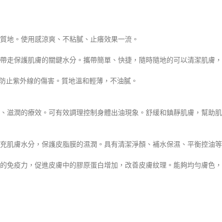
凝膠質地。使用感涼爽、不粘膩、止癢效果一流。
質，不帶走保護肌膚的關鍵水分。攜帶簡單、快捷，隨時隨地的可以清潔肌膚
時還能防止紫外線的傷害。質地溫和輕薄，不油膩。
、收斂、滋潤的療效。可有效調理控制身體出油現象。舒緩和鎮靜肌膚，幫
皮。補充肌膚水分，保護皮脂膜的濕潤。具有清潔淨顏、補水保濕、平衡控油
高皮膚的免疫力，促進皮膚中的膠原蛋白增加，改善皮膚紋理。能夠均勻膚