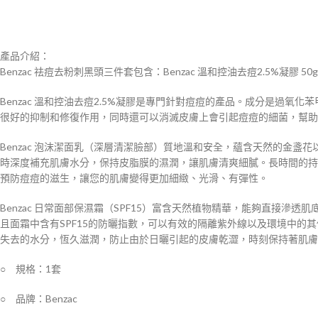
產品介紹：
Benzac 祛痘去粉刺黑頭三件套包含：Benzac 溫和控油去痘2.5%凝膠 50g +
Benzac 溫和控油去痘2.5%凝膠是專門針對痘痘的產品。成分是
很好的抑制和修復作用，同時還可以消滅皮膚上會引起痘痘的細菌，幫助
Benzac 泡沫潔面乳（深層清潔臉部）質地溫和安全，蘊含天然的金
時深度補充肌膚水分，保持皮脂膜的濕潤，讓肌膚清爽細膩。長時間的持
預防痘痘的滋生，讓您的肌膚變得更加細緻、光滑、有彈性。
Benzac 日常面部保濕霜（SPF15）富含天然植物精華，能夠直接
且面霜中含有SPF15的防曬指數，可以有效的隔離紫外線以及環境中的
失去的水分，恆久滋潤，防止由於日曬引起的皮膚乾澀，時刻保持著肌膚
○ 規格：1套
○ 品牌：Benzac