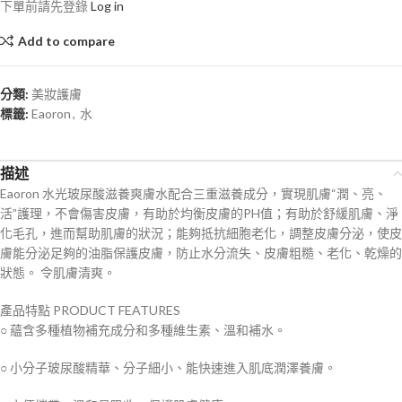
下單前請先登錄
Log in
Add to compare
分類:
美妝護膚
標籤:
Eaoron
,
水
描述
Eaoron 水光玻尿酸滋養爽膚水配合三重滋養成分，實現肌膚“潤、亮、
活”護理，不會傷害皮膚，有助於均衡皮膚的PH值；有助於舒緩肌膚、淨
化毛孔，進而幫助肌膚的狀況；能夠抵抗細胞老化，調整皮膚分泌，使皮
膚能分泌足夠的油脂保護皮膚，防止水分流失、皮膚粗糙、老化、乾燥的
狀態。 令肌膚清爽。
產品特點
PRODUCT FEATURES
○ 蘊含多種植物補充成分和多種維生素、溫和補水。
○ 小分子玻尿酸精華、分子細小、能快速進入肌底潤澤養膚。