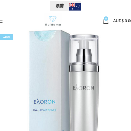
澳幣
0
AUD$
0.0
-48%