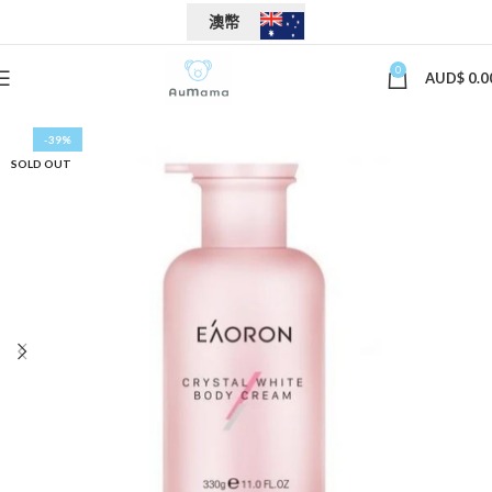
澳幣
0
AUD$
0.0
-39%
SOLD OUT