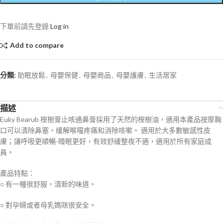
下單前請先登錄
Log in
Add to compare
分類:
助眠放鬆
,
母嬰保健
,
母嬰商品
,
母嬰護膚
,
生活居家
描述
Euky Bearub 桉樹膏止咳通鼻膏採用了天然的桉樹油，適用本產品按摩胸
口可以清除鼻塞，緩解喉嚨疼痛和消除咳嗽。 適用於大多數敏感性皮
膚；讓呼吸更順暢-睡眠更好，有效舒緩整夜不適，適用於所有家庭成
員。
產品特點：
○ 有一種很舒服，清新的味道。
○ 對孕婦或者母乳媽咪很安全。