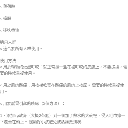
○ 薄荷醇
○ 樟腦
○ 迷迭香油
適用人群：
○ 適合於所有人群使用。
使用方法：
○ 用於輕微的蚊蟲叮咬：就正常擦一些在被叮咬的皮膚上，不要搓揉，需
要的時候重複使用。
○ 用於肌肉酸痛：用桉樹軟膏在酸痛的肌肉上按摩。 需要的時候重複使
用。
○ 用於感冒引起的咳嗽（3個方法）：
1、添加8g軟膏（大概2茶匙）到一個加了熱水的大碗裡，侵入毛巾擰一
下覆蓋在頭上。 照顧好小孩避免被熱誰燙到噢.