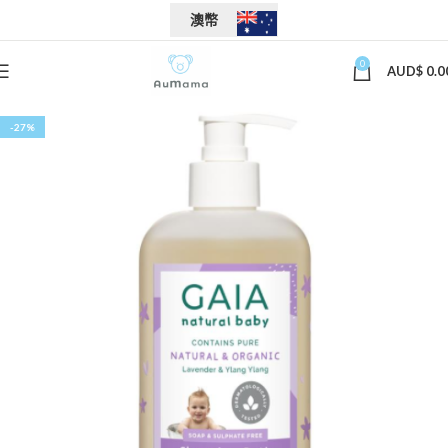
澳幣
0
AUD$
0.0
-27%