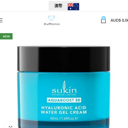
澳幣
0
AUD$
0.0
NEW
Click to enlarge