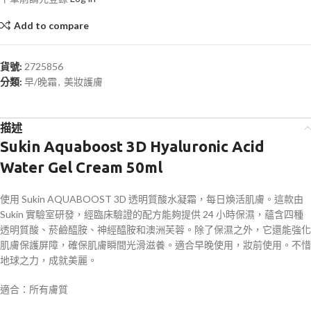
Add to compare
貨號:
2725856
分類:
早/晚霜
,
美妝護膚
描述
Sukin Aquaboost 3D Hyaluronic Acid
Water Gel Cream 50ml
使用 Sukin AQUABOOST 3D 透明質酸水凝霜，每日煥活肌膚。這款由
Sukin 實驗室研發，經臨床驗證的配方能夠提供 24 小時保濕，蘊含四種
透明質酸、菸鹼醯胺、神經醯胺和澳洲芙蓉。除了保濕之外，它還能強化
肌膚保護屏障，確保肌膚瞬間光滑滋養。適合早晚使用，妝前使用。不惜
地球之力，成就美麗。
適合：所有膚質