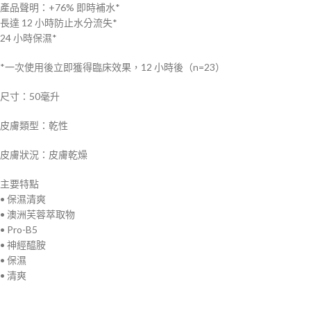
產品聲明：+76% 即時補水*
長達 12 小時防止水分流失*
24 小時保濕*
*一次使用後立即獲得臨床效果，12 小時後（n=23）
尺寸：50毫升
皮膚類型：乾性
皮膚狀況：皮膚乾燥
主要特點
• 保濕清爽
• 澳洲芙蓉萃取物
• Pro-B5
• 神經醯胺
• 保濕
• 清爽