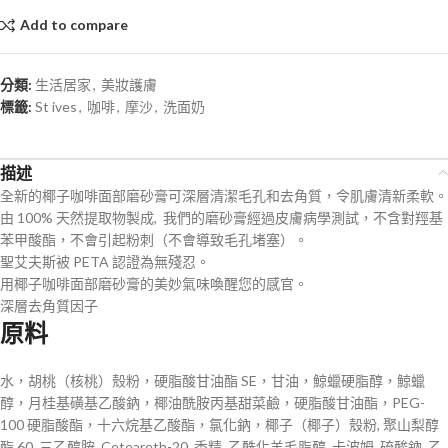
Add to compare
分類:
生活居家
,
美妝護膚
標籤:
St ives
,
咖啡
,
摩沙
,
洗面奶
描述
全新的椰子咖啡面部磨砂膏可深層清潔毛孔和去角質，令肌膚清新柔軟。
由 100% 天然提取物製成, 我們的磨砂膏經過皮膚病學測試，不含對羥基
苯甲酸酯，不會引起粉刺（不會導致毛孔堵塞）。
聖艾夫斯被 PETA 認證為無殘忍。
用椰子咖啡面部磨砂膏的美妙氣味喚醒您的感官。
深層去角質因子
原料
水，胡桃（核桃）殼粉，硬脂酸甘油酯 SE，甘油，鯨蠟硬脂醇，鯨蠟
醇，月桂基磺基乙酸鈉，椰油酰胺丙基甜菜鹼，硬脂酸甘油酯，PEG-
100 硬脂酸酯，十六烷基乙酸酯，氯化鈉，椰子（椰子）殼粉, 聚山梨醇
酯 60, 三乙醇胺, Ceteareth-20, 香精, 乙酰化羊毛脂醇, 卡波姆, 硫酸鈉, 乙