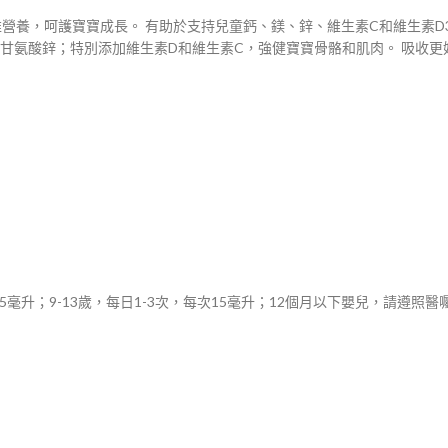
比，多維營養，呵護寶寶成長。 有助於支持兒童鈣、鎂、鋅、維生素C和維生
鎂和甘氨酸鋅；特別添加維生素D和維生素C，強健寶寶骨骼和肌肉。 吸收
次15毫升；9-13歲，每日1-3次，每次15毫升；12個月以下嬰兒，請遵照醫