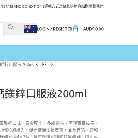
TERMS AND CONDITIONS
運輸方式及條款
退換貨細則
聯繫我們
0
LOGIN / REGISTER
AUD$
0.00
澳幣
鈣鎂鋅口服液200ml
體鈣鎂鋅口服液200ml
 天然水果酸奶口味，黃金配比，多維營養，呵護寶寶成長。
生素D3的攝入，促進健康生長發育，並含有鈣、鎂和
檬酸鈣高46.7%；含有檸檬酸鎂和甘氨酸鋅；特別添