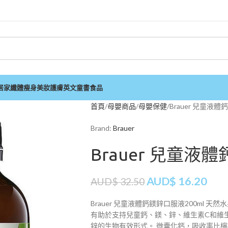
居家
纖體瘦身
美妝護膚
英文童書
食品
首頁
母嬰商品
母嬰保健
Brauer 兒童液體
Brand:
Brauer
Brauer 兒童液
AUD$
16.20
AUD$
32.50
Brauer 兒童液體鈣鎂鋅口服液200ml
有助於支持兒童鈣、鎂、鋅、維生素C和維
鋅的生物有效形式。 微囊化鈣，吸收率比檸