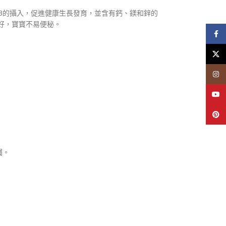
素D3的攝入，促進健康生長發育，並含有鈣、鎂和鋅的
更好，寶寶不易便秘。
Face
X
Insta
YouT
Pinte
囑。