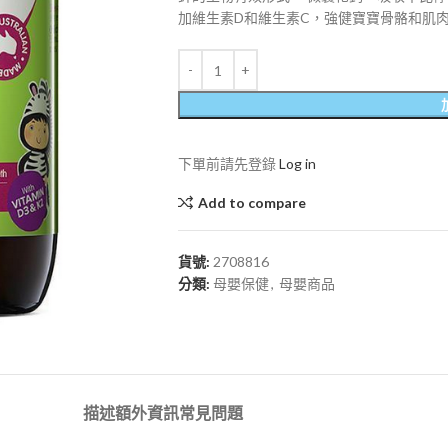
加維生素D和維生素C，強健寶寶骨骼和肌肉
下單前請先登錄
Log in
Add to compare
貨號:
2708816
分類:
母嬰保健
,
母嬰商品
描述
額外資訊
常見問題