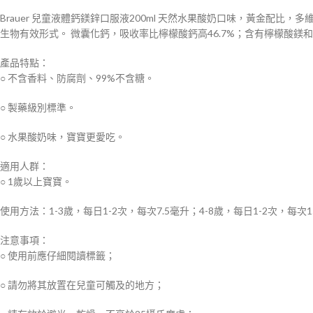
Brauer 兒童液體鈣鎂鋅口服液200ml 天然水果酸奶口味，黃金配
生物有效形式。 微囊化鈣，吸收率比檸檬酸鈣高46.7%；含有檸檬酸
產品特點：
○ 不含香料、防腐劑、99%不含糖。
○ 製藥級別標準。
○ 水果酸奶味，寶寶更愛吃。
適用人群：
○ 1歲以上寶寶。
使用方法：1-3歲，每日1-2次，每次7.5毫升；4-8歲，每日1-2次，每
注意事項：
○ 使用前應仔細閱讀標籤；
○ 請勿將其放置在兒童可觸及的地方；