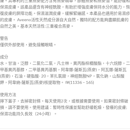
膚。其專利的三重燕麥配方含有燕麥精華，膠體燕麥和燕麥油，能舒緩和
保濕皮膚。該產品還含有神經酰胺，有助於增強皮膚保持水分的能力，恢
復皮膚的屏障功能。保濕滋潤皮膚，緩解緊繃感。本產品也適用於易濕疹
的皮膚。 Aveeno活性天然成分源自大自然，獨特的配方能夠盡顯肌膚的
自然之美。基本天然活性:三重複合燕麥。
警告
僅供外部使用，避免接觸眼睛。
成分
水，甘油，泛醇，二氯化二氯，凡士林，異丙酯棕櫚酸酯，十六烷醇，二
甲基異丙基醇，二甲基異丙基酮，阿韋娜·薩斯瓦(燕麥)，阿瓦娜·薩斯瓦
(燕麥)，石油，硬脂酸- 20，苯扎氯銨，神經酰胺NP，氯化鈉，山梨酸
鉀，阿韋納·薩斯瓦(燕麥)核提取物。 f#(11336 – 165)
使用方法
擰下蓋子，去掉密封條。每天使用2次，或根據需要使用。如果密封條破
損，請不要使用。使用建議：暫時性保護並幫助舒緩乾燥，發癢的皮膚;
保濕功能持久長效（24小時）。