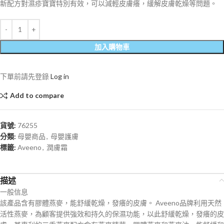
新配方對濕疹寶寶特別有效，可以減輕皮膚癢，緩解皮膚乾燥等問題。
加入購物車
下單前請先登錄
Log in
Add to compare
貨號:
76255
分類:
母嬰商品
,
母嬰護膚
標籤:
Aveeno
,
潤膚霜
描述
一般信息
該產品含有膠體燕麥，能舒緩乾燥，發癢的皮膚。 Aveeno品牌利用天然
活性燕麥，為顧客提供強效和持久的保濕功能，以此舒緩乾燥，發癢的皮