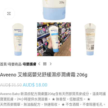
Click to enlarge
首頁
母嬰商品
母嬰護膚
Aveeno 艾維諾嬰兒舒緩濕疹潤膚霜 206g
AUD$
18.00
AUD$
31.50
Aveeno Baby 新濕疹配方潤膚露206g含有天然膠質燕麥成分，溫柔呵護
寶寶肌膚，24小時提供水潤滋養。 ★ 無香型，低敏感性。 ★
天然燕麥精華，無油脂配方，快速吸收。 ★ 不含酒精，不會阻塞毛孔。