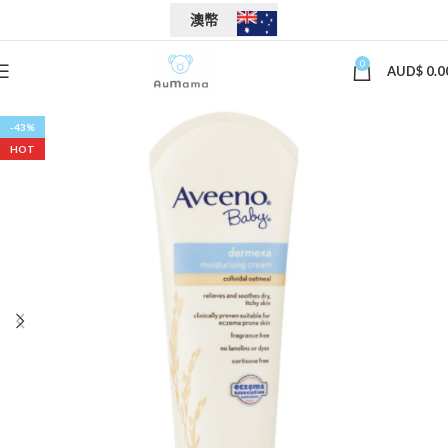
澳幣
0
AUD$
0.0
-43%
HOT