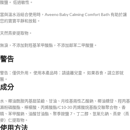
酸鹽。 低過敏性。
當與溫水浴結合使用時，Aveeno Baby Calming Comfort Bath 有助於讓
您的寶寶平靜和放鬆。
天然燕麥提取物。
無淚，不添加對羥基苯甲酸酯，不添加鄰苯二甲酸鹽。
警告
警告：僅供外用。 使用本產品時：請遠離兒童。 如果吞食，請立即就
醫。
成分
水、椰油酰胺丙基甜菜鹼、甘油、月桂基兩性乙酸鈉、椰油糖苷、羥丙基
澱粉磷酸酯、檸檬酸、丙烯酸酯/C10-30 丙烯酸烷基酯交聯聚合物、香
精、苯甲酸鈉、油酸甘油酯、聚季銨鹽 7、丁二醇、氫氧化鈉、燕麥（燕
麥）仁提取物。
使用方法