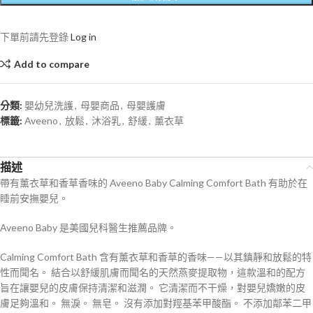
下單前請先登錄
Log in
Add to compare
分類:
嬰幼兒洗護
,
母嬰商品
,
母嬰護膚
標籤:
Aveeno
,
放鬆
,
沐浴乳
,
舒緩
,
薰衣草
描述
帶有薰衣草和香草香味的 Aveeno Baby Calming Comfort Bath 有助於在
睡前安撫嬰兒。
Aveeno Baby 是美國兒科醫生推薦品牌。
Calming Comfort Bath 含有薰衣草和香草的香味——以其鎮靜和放鬆的特
性而聞名。 結合以舒緩肌膚而聞名的天然燕麥提取物，這款溫和的配方
旨在讓嬰兒的皮膚保持清潔和滋潤。 它清潔而不干燥，對嬰兒嬌嫩的皮
膚足夠溫和。 無淚。 無皂。 沒有添加對羥基苯甲酸酯。 不添加鄰苯二甲