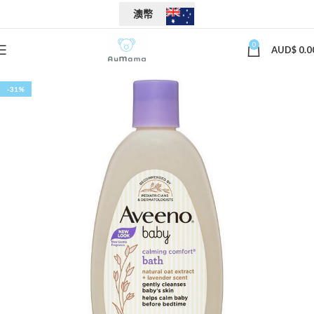
澳幣
0
AUD$
0.0
-31%