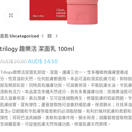
Click to enlarge
首頁
Uncategorized
trilogy 趣樂活 潔面乳 100ml
AUD$
14.50
AUD$
20.00
Trilogy趣樂活潔面乳卸妝、潔面、護膚三合一，含多種植物護膚營養成
分，性質溫和天然，任何肌膚都適用。本品可溫和清潔肌膚污垢，卸除臉
部及眼部彩妝，同時具有護膚功效，可滋養保濕，平衡肌膚水油，令肌膚
清新有活力。本品富含多種天然成分，具有多重護膚功效：玫瑰果油既可
深入滋養保濕，美白潤膚，又可促進細胞再生，修復肌膚的瑕疵問題，令
肌膚結實、富有彈性；蘆薈提取物可滋養舒緩肌膚，保濕鎖水；月見草油
富含γ-亞麻酸和令肌膚恢復柔軟的必須脂肪酸，有利於維持肌膚的柔韌和
彈性；荷荷巴油具鎮靜、柔軟和滋養作用，鎖水保濕；胡蘿蔔根提取物富
含胡蘿蔔素，可促進肌膚天然保護功能，修復肌膚天然屏障。