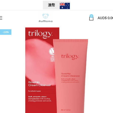
澳幣
0
AUD$
0.0
-28%