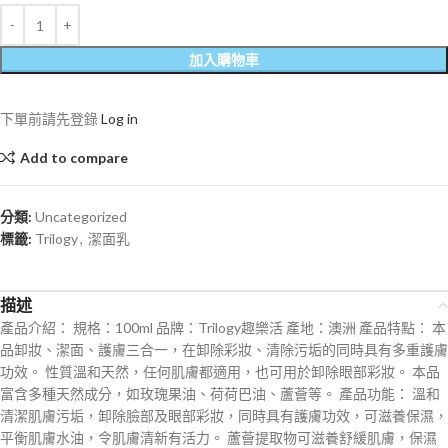
加入購物車
下單前請先登錄
Log in
Add to compare
分類:
Uncategorized
標籤:
Trilogy
,
潔面乳
描述
產品介紹：
規格：100ml
品牌：Trilogy趣樂活
產地：澳洲
產品特點： 本
品卸妝、潔面、護膚三合一，在卸除彩妝、清除污垢的同時具有多重護膚
功效。 性質溫和天然，任何肌膚都適用，也可用於卸除眼部彩妝。 本品
富含多種天然成分，如玫瑰果油、荷荷巴油、蘆薈等。 產品功能： 溫和
清潔肌膚污垢，卸除臉部及眼部彩妝，同時具有護膚功效，可滋養保濕，
平衡肌膚水油，令肌膚清新有活力。 蘆薈提取物可滋養舒緩肌膚，保濕