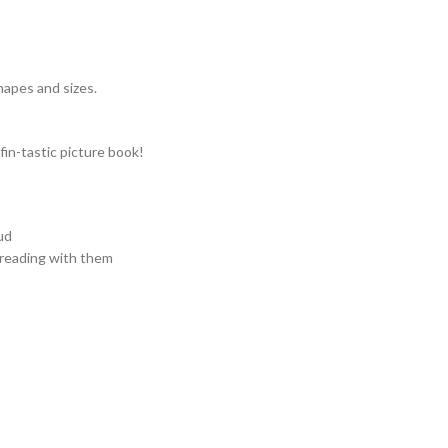
shapes and sizes.
 fin-tastic picture book!
ud
s reading with them