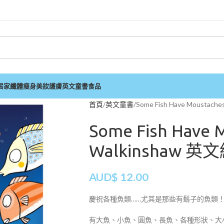
居家
纖體瘦身
美妝護膚
英文童書
食品
首頁
英文童書
Some Fish Have Moustach
Some Fish Have M
Walkinshaw 
AUD$
12.00
慶祝各種魚類……尤其是那些有鬍子的魚類
有大魚、小魚、圓魚、長魚、各種形狀、大