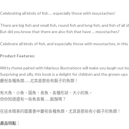
Celebrating all kinds of fish … especially those with moustaches!
There are big fish and small fish, round fish and long fish, and fish of all 
But did you know that there are also fish that have … moustaches?
Celebrate all kinds of fish, and especially those with moustaches, in this
Product Features:
Witty rhyme paired with hilarious illustrations will make you laugh out lo
Surprising and silly, this book is a delight for children and the grown-up
慶祝各種魚類……尤其是那些有鬍子的魚類！
有大魚、小魚、圓魚、長魚、各種形狀、大小的魚。
但你知道還有一些魚長著……鬍鬚嗎？
在這本精美的圖畫書中慶祝各種魚類，尤其是那些有小鬍子的魚類！
產品特點：