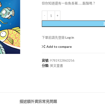
但你知道還有一些魚長著……鬍鬚嗎？
下單前請先登錄
Log in
Add to compare
貨號:
9781922863256
分類:
英文童書
描述
額外資訊
常見問題