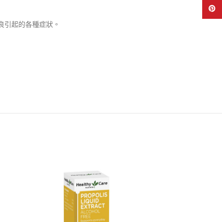
Pinte
良引起的各種症狀。
-36%