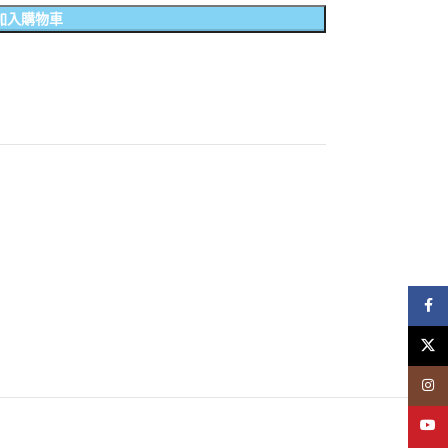
加入購物車
Face
X
Insta
YouT