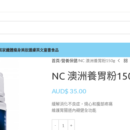
居家
纖體瘦身
美妝護膚
英文童書
食品
首頁
營養保健
NC 澳洲養胃粉150g
NC 澳洲養胃粉15
AUD$
35.00
緩解消化不良症，燒心和腹部疼痛
維護胃腸道內襯健全功能