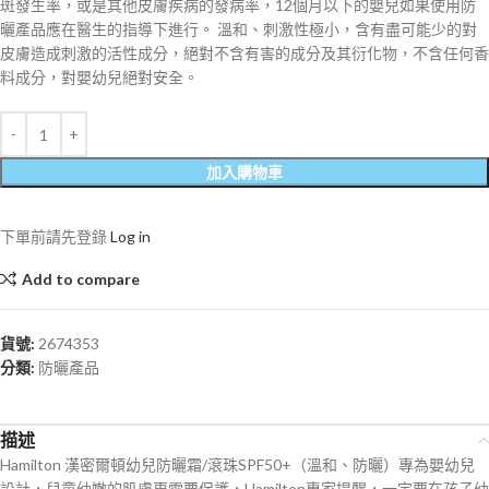
斑發生率，或是其他皮膚疾病的發病率，12個月以下的嬰兒如果使用防
曬產品應在醫生的指導下進行。 溫和、刺激性極小，含有盡可能少的對
皮膚造成刺激的活性成分，絕對不含有害的成分及其衍化物，不含任何香
料成分，對嬰幼兒絕對安全。
加入購物車
下單前請先登錄
Log in
Add to compare
貨號:
2674353
分類:
防曬產品
描述
Hamilton 漢密爾頓幼兒防曬霜/滾珠SPF50+（溫和、防曬）專為嬰幼兒
設計，兒童幼嫩的肌膚更需要保護，Hamilton專家提醒，一定要在孩子幼