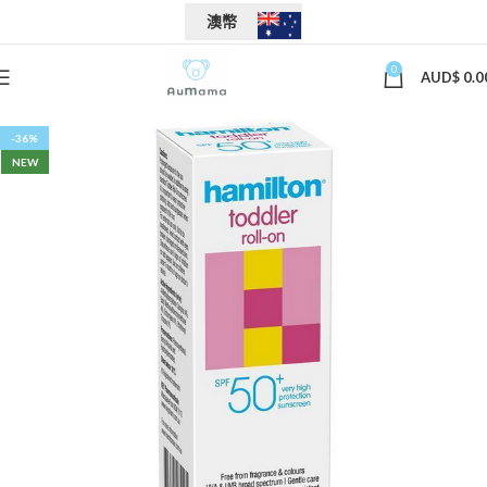
澳幣
0
AUD$
0.0
-36%
NEW