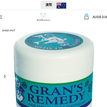
澳幣
0
AUD$
0.0
SOLD OUT