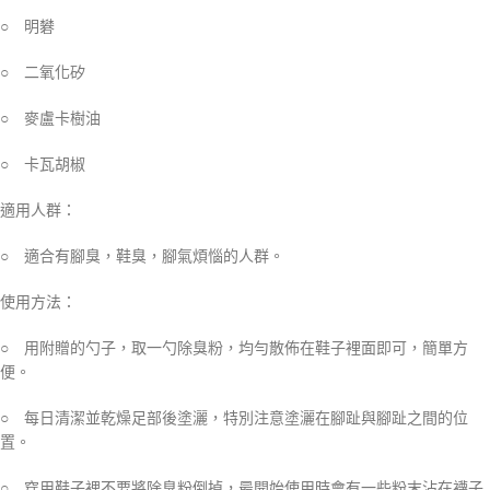
○ 明礬
○ 二氧化矽
○ 麥盧卡樹油
○ 卡瓦胡椒
適用人群：
○ 適合有腳臭，鞋臭，腳氣煩惱的人群。
使用方法：
○ 用附贈的勺子，取一勺除臭粉，均勻散佈在鞋子裡面即可，簡單方
便。
○ 每日清潔並乾燥足部後塗灑，特別注意塗灑在腳趾與腳趾之間的位
置。
○ 穿用鞋子裡不要將除臭粉倒掉，最開始使用時會有一些粉末沾在襪子