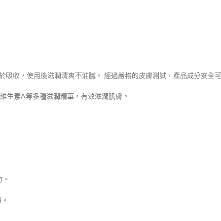
 易於吸收，使用後滋潤清爽不油膩。 經過嚴格的皮膚測試，產品成分安全
、維生素A等多種滋潤精華，有效滋潤肌膚。
。
方。
用。