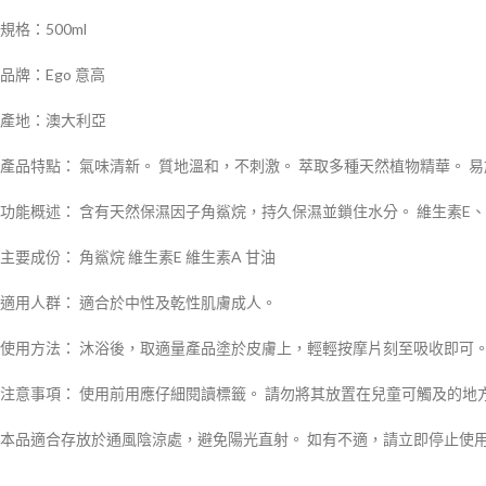
規格：500ml
品牌：Ego 意高
產地：澳大利亞
產品特點： 氣味清新。 質地溫和，不刺激。 萃取多種天然植物精華。
功能概述： 含有天然保濕因子角鯊烷，持久保濕並鎖住水分。 維生素E
主要成份： 角鯊烷 維生素E 維生素A 甘油
適用人群： 適合於中性及乾性肌膚成人。
使用方法： 沐浴後，取適量產品塗於皮膚上，輕輕按摩片刻至吸收即可
注意事項： 使用前用應仔細閱讀標籤。 請勿將其放置在兒童可觸及的地
本品適合存放於通風陰涼處，避免陽光直射。 如有不適，請立即停止使