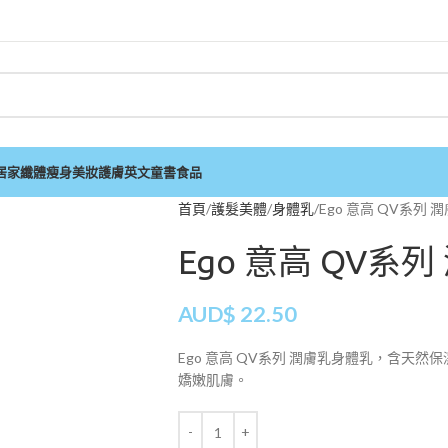
居家
纖體瘦身
美妝護膚
英文童書
食品
首頁
護髮美體
身體乳
Ego 意高 QV系列 潤
Ego 意高 QV系列
AUD$
22.50
Ego 意高 QV系列 潤膚乳身體乳，含天
嬌嫩肌膚。