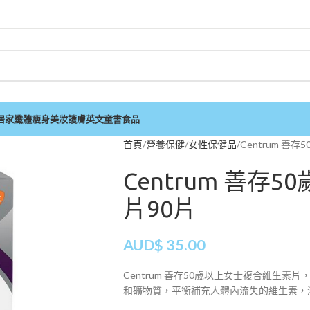
居家
纖體瘦身
美妝護膚
英文童書
食品
首頁
營養保健
女性保健品
Centrum 善
Centrum 善存
片90片
AUD$
35.00
Centrum 善存50歲以上女士複合維生
和礦物質，平衡補充人體內流失的維生素，