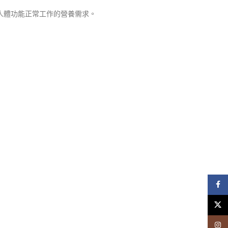
足人體功能正常工作的營養需求。
Face
X
Insta