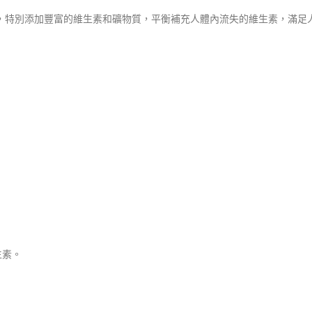
殊體質，特別添加豐富的維生素和礦物質，平衡補充人體內流失的維生素，滿
生素。