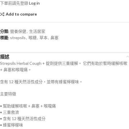
下單前請先登錄
Log in
Add to compare
分類:
營養保健
,
生活居家
標籤:
strepsils
,
喉糖
,
草本
,
鼻塞
描述
Strepsils Herbal Cough + 錠劑提供三重緩解。 它們有助於暫時緩解咳嗽
+ 鼻塞和喉嚨痛。
含有 12 種天然活性成分，並帶有蜂蜜檸檬味。
主要特徵
• 幫助緩解咳嗽 + 鼻塞 + 喉嚨痛
• 三重救濟
• 含有 12 種天然活性成分
• 蜂蜜檸檬味