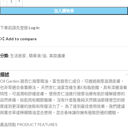
加入購物車
下單前請先登錄
Log in
Add to compare
分類:
生活居家
,
精華液/油
,
美妝護膚
描述
Oil Garden 甜杏仁按摩精油，富含甜杏仁成分，可通過按摩滋潤皮膚，
也非常適合香薰療法。 天然杏仁油富含維生素E和脂肪酸，具有深層滋養
特性，可滋潤和舒緩皮膚。 使用杏仁油進行按摩治療有助於緩解疲勞的
自然疼痛，如肌肉和關節酸痛。 沒有什麼能像純天然精油那樣使您的按
摩達到更深層的放鬆和恢復活力了。 為了達到最佳使用效果，我們建議
與薰衣草或檸檬精油混合使用，混合香味讓你擁有極致舒適的體驗。
產品特點
PRODUCT FEATURES