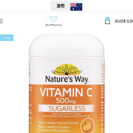
澳幣
0
AUD$
0.0
-21%