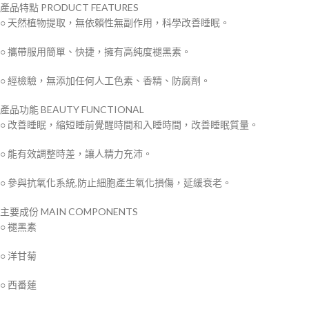
產品特點
PRODUCT FEATURES
○ 天然植物提取，無依賴性無副作用，科學改善睡眠。
○ 攜帶服用簡單、快捷，擁有高純度褪黑素。
○ 經檢驗，無添加任何人工色素、香精、防腐劑。
產品功能
BEAUTY FUNCTIONAL
○ 改善睡眠，縮短睡前覺醒時間和入睡時間，改善睡眠質量。
○ 能有效調整時差，讓人精力充沛。
○ 參與抗氧化系統,防止細胞產生氧化損傷，延緩衰老。
主要成份
MAIN COMPONENTS
○ 褪黑素
○ 洋甘菊
○ 西番蓮