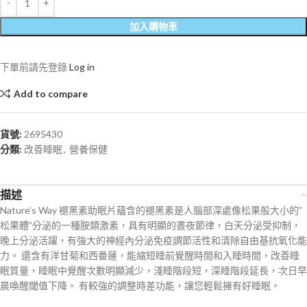
加入購物車
下單前請先登錄
Log in
Add to compare
貨號:
2695430
分類:
改善睡眠
,
營養保健
描述
Nature’s Way 褪黑素助眠片蘊含的褪黑素是人腦部深處像松果般大小的”
松果體”分泌的一種胺類激素，具有明顯的晝夜節律，白天分泌受抑制，
晚上分泌活躍，有強大的神經內分泌免疫調節活性和清除自由基抗氧化能
力。 還含有洋甘菊和西番蓮，能縮短睡前覺醒時間和入睡時間，改善睡
眠質量，睡眠中覺醒次數明顯減少，淺睡階段短，深睡階段延長，次日早
晨喚醒閾值下降。 有較強的調整時差功能，讓您輕鬆擁有好睡眠。