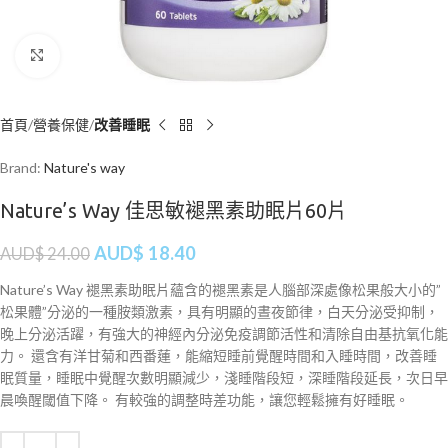
Click to enlarge
首頁
營養保健
改善睡眠
Brand:
Nature's way
Nature’s Way 佳思敏褪黑素助眠片60片
AUD$
18.40
AUD$
24.00
Nature’s Way 褪黑素助眠片蘊含的褪黑素是人腦部深處像松果般大小的”
松果體”分泌的一種胺類激素，具有明顯的晝夜節律，白天分泌受抑制，
晚上分泌活躍，有強大的神經內分泌免疫調節活性和清除自由基抗氧化能
力。 還含有洋甘菊和西番蓮，能縮短睡前覺醒時間和入睡時間，改善睡
眠質量，睡眠中覺醒次數明顯減少，淺睡階段短，深睡階段延長，次日早
晨喚醒閾值下降。 有較強的調整時差功能，讓您輕鬆擁有好睡眠。