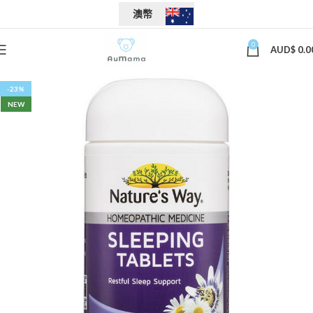
澳幣
0
AUD$
0.0
-23%
NEW