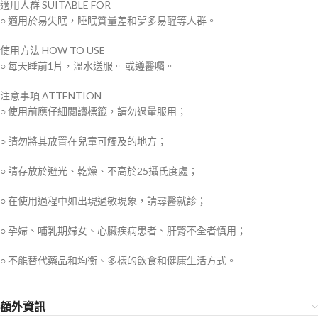
適用人群
SUITABLE FOR
○ 適用於易失眠，睡眠質量差和夢多易醒等人群。
使用方法
HOW TO USE
○ 每天睡前1片，溫水送服。 或遵醫囑。
注意事項
ATTENTION
○ 使用前應仔細閱讀標籤，請勿過量服用；
○ 請勿將其放置在兒童可觸及的地方；
○ 請存放於避光、乾燥、不高於25攝氏度處；
○ 在使用過程中如出現過敏現象，請尋醫就診；
○ 孕婦、哺乳期婦女、心臟疾病患者、肝腎不全者慎用；
○ 不能替代藥品和均衡、多樣的飲食和健康生活方式。
額外資訊