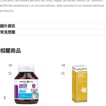
Contains: No added gluten, lactose, sugar, artificial colours or flavours,
artificial sweeteners or preservatives, dairy products or animal-derived
products.
額外資訊
常見問題
相關商品