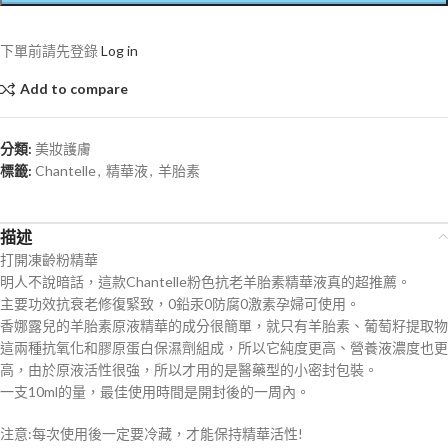
下單前請先登錄
Log in
Add to compare
分類:
美妝護膚
標籤:
Chantelle
,
精華液
,
羊胎素
描述
打開凍齡粉精華
明人不說暗話，這款Chantelle粉色抗老羊胎素精華液真的超推薦。
主要功效抗衰老修復緊致，0鉛汞0防腐0激素孕婦可使用。
香娜露兒的羊胎素原液精華的成分很簡單，就只有羊胎素、葡萄籽提取物
這兩種抗氧化和膠原蛋白保濕劑組成，所以它純度更高、營養液濃度也更
高，由於原液活性很強，所以才用的是醫藥型的小密封包裝。
一支10ml的量，最佳使用時間是開封後的一周內。
注意:每次使用後一定要冷藏，才能保持精華活性!