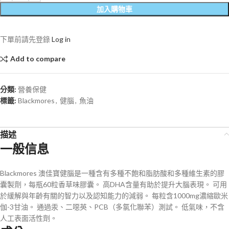
加入購物車
下單前請先登錄
Log in
Add to compare
分類:
營養保健
標籤:
Blackmores
,
健腦
,
魚油
描述
一般信息
Blackmores 澳佳寶健腦是一種含有多種不飽和脂肪酸和多種維生素的膠
囊製劑，每瓶60粒香草味膠囊。 高DHA含量有助於提升大腦表現。 可用
於緩解與年齡有關的智力以及認知能力的減弱。 每粒含1000mg濃縮歐米
伽-3甘油。 通過汞、二噁英、PCB（多氯化聯苯）測試。 低氣味，不含
人工表面活性劑。