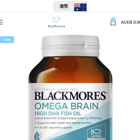
澳幣
0
AUD$
0.0
-14%