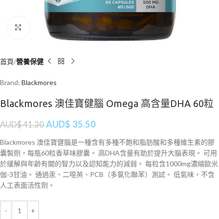
Click to enlarge
首頁
營養保健
Brand:
Blackmores
Blackmores 澳佳寶健腦 Omega 高含量DHA 60粒
AUD$
35.50
AUD$
41.30
Blackmores 澳佳寶健腦是一種含有多種不飽和脂肪酸和多種維生素的膠
囊製劑，每瓶60粒香草味膠囊。 高DHA含量有助於提升大腦表現。 可用
於緩解與年齡有關的智力以及認知能力的減弱。 每粒含1000mg濃縮歐米
伽-3甘油。 通過汞、二噁英、PCB（多氯化聯苯）測試。 低氣味，不含
人工表面活性劑。