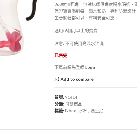
360度無死角，無論以哪個角度喝水喝奶，
保證寶寶喝到每一滴水和奶！專利防漏設計，
坐著躺著都可以。材料安全可靠。
適用: 6個月以上的寶寶
注意: 不可使用高溫水沖洗
已售完
下單前請先登錄
Log in
Add to compare
貨號:
91414
分類:
母嬰商品
標籤:
B.box
,
水杯
,
迪士尼