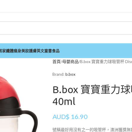
居家
纖體瘦身
美妝護膚
英文童書
食品
首頁
母嬰商品
B.box 寶寶重力球吸管杯 Disn
Brand:
b.box
B.box 寶寶重力球
40ml
AUD$
16.90
號稱最好用沒有之一的吸管杯，澳洲獲獎無數