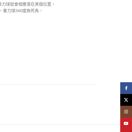
重力球就會相應落在某個位置，
重力球360度無死角，
Face
X
Insta
YouT