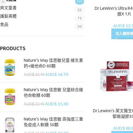
172
英文童書
Dr LeWinn’s Ultr
22
膜X 1片
護髮美體
71
食品
AUD$
12.
20
加入購物
PRODUCTS
Nature’s Way 佳思敏兒童 維生素
鈣+維他命D 60顆
AUD$
14.70
AUD$
22.49
Nature’s Way 佳思敏 兒童綜合維
他命軟糖 60顆
AUD$
15.30
AUD$
22.49
Dr Lewinn’s 萊文醫生U
緊緻凝膠30
Nature’s Way 佳思敏 高強度三重
免疫成人軟糖 50顆
AUD$
88.