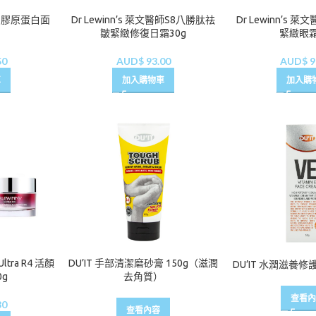
a R4 膠原蛋白面
Dr Lewinn’s 萊文醫師S8八勝肽祛
Dr Lewinn’s
皺緊緻修復日霜30g
緊緻眼霜
50
AUD$
93.00
AUD$
9
車
加入購物車
加入購
ltra R4 活顏
DU’IT 手部清潔磨砂膏 150g（滋潤
DU’IT 水潤滋養修
g
去角質）
查看內
80
查看內容