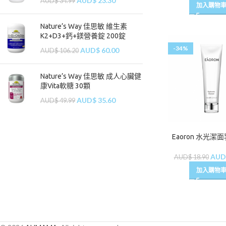
AUD$
23.30
AUD$
34.99
加入購物
Nature’s Way 佳思敏 維生素
K2+D3+鈣+鎂營養錠 200錠
-34%
AUD$
60.00
AUD$
106.20
Nature’s Way 佳思敏 成人心臟健
康Vita軟糖 30顆
AUD$
35.60
AUD$
49.99
Eaoron 水光潔面
AUD
AUD$
18.90
加入購物