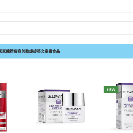
居家
纖體瘦身
美妝護膚
英文童書
食品
NEW