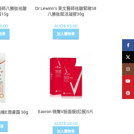
 萊文醫師八勝肽祛皺
Dr Lewinn’s 萊文醫師祛皺緊緻S8
15g
八勝肽賦活凝膠30g
0.00
AUD$
93.00
物車
加入購物車
Face
X
Insta
YouT
Pinte
Eaoron 微雕V臉面膜(紅膜)5片
護維E潤膚霜 50g
AUD$
18.50
容
加入購物車