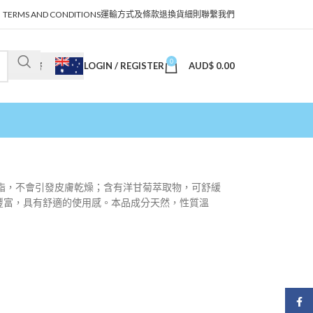
TERMS AND CONDITIONS
運輸方式及條款
退換貨細則
聯繫我們
0
LOGIN / REGISTER
AUD$
0.00
澳幣
脂，不會引發皮膚乾燥；含有洋甘菊萃取物，可舒緩
豐富，具有舒適的使用感。本品成分天然，性質溫
Face