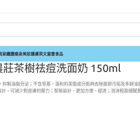
居家
纖體瘦身
美妝護膚
英文童書
食品
星期四農莊茶樹祛痘洗面奶 150ml
瘡，抑製油脂分泌；不含皂基，溫和的潔面成分能夠去除面部污垢及多餘油
設計，可減少對皮膚的壓力；泵裝設計，更加方便、經濟；泡沫輕盈細膩