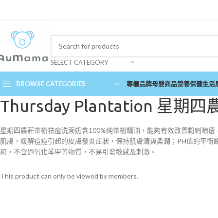
SELECT CATEGORY
BROWSE CATEGORIES
專櫃品牌
母嬰商品
營養保健
生活
Thursday Plantation 
星期四農莊茶樹祛痘洗面奶含100%純茶樹精油，能夠有效改善粉刺暗
肌膚，緩解痘痘引起的皮膚發炎症狀，保持肌膚清爽柔潤；PH值的平衡
和，不含過氧化苯甲等物質，不易引發敏感及刺激。
This product can only be viewed by members.