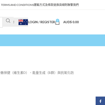
TERMS AND CONDITIONS
運輸方式及條款
退換貨細則
聯繫我們
0
LOGIN / REGISTER
AUD$
0.00
澳幣
骼保健（維生素D）、能量生成（B群）與抗氧化防
Face