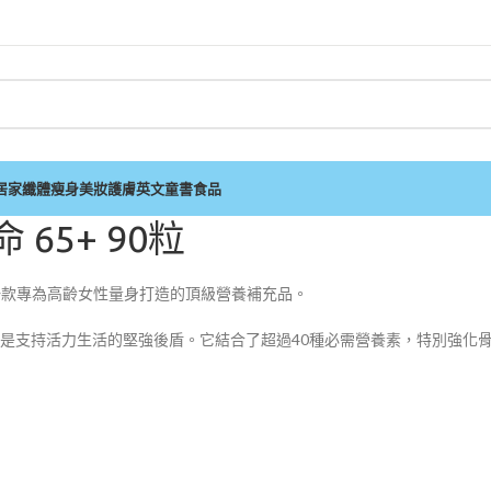
居家
纖體瘦身
美妝護膚
英文童書
食品
命 65+ 90粒
5+ 是一款專為高齡女性量身打造的頂級營養補充品。
是支持活力生活的堅強後盾。它結合了超過40種必需營養素，特別強化骨