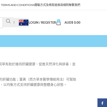
TERMS AND CONDITIONS
運輸方式及條款
退換貨細則
聯繫我們
0
LOGIN / REGISTER
AUD$
0.00
澳幣
eric）。奶薊草有助於維持肝臟健康、促進天然淨化與排毒，並
持健康的肝臟功能；薑黃（西方草本醫學傳統用法）可幫助
排毒片，以均衡方式支持肝臟健康與整體身心狀態。
Face