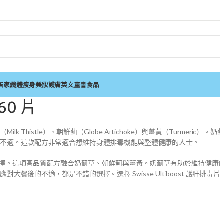
居家
纖體瘦身
美妝護膚
英文童書
食品
60 片
（Milk Thistle）、朝鮮薊（Globe Artichoke）與薑黃（Turm
不適。這款配方非常適合想維持身體排毒機能與整體健康的人士。
狀態的理想選擇。這項高品質配方融合奶薊草、朝鮮薊與薑黃。奶薊草有助於維
餐後的不適，都是不錯的選擇。選擇 Swisse Ultiboost 護肝