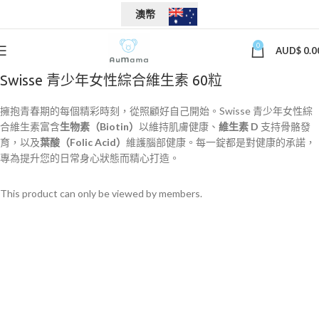
澳幣
0
AUD$
0.0
Swisse 青少年女性綜合維生素 60粒
擁抱青春期的每個精彩時刻，從照顧好自己開始。Swisse 青少年女性綜
合維生素富含
生物素（Biotin）
以維持肌膚健康、
維生素 D
​ 支持骨骼發
育，以及
葉酸（Folic Acid）
維護腦部健康。每一錠都是對健康的承諾，
專為提升您的日常身心狀態而精心打造。
This product can only be viewed by members.