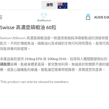
澳幣
0
AUD$
0.0
Swisse 高濃度磷蝦油 60粒
Swisse Ultiboost 高濃度磷蝦油是一款選用南極純淨磷蝦製成的頂級保健
配方。不同於傳統魚油，磷蝦油以其卓越的生物可利用性聞名，是現代高
效能保養的新選擇。
本產品每粒提供
210mg EPA
​ 與
100mg DHA
，採用與人體細胞膜相似的
磷脂質
結構，能被身體更直接、更完整地利用。無論是針對關節不適的緩
解，或是心腦機能的維護，都能讓您隨著時間推移，真實感受到差異。
This product can only be viewed by members.