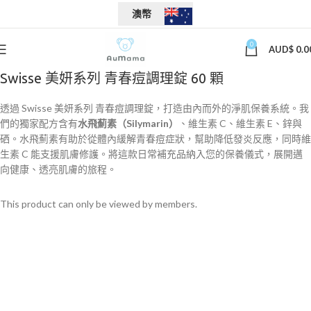
澳幣
0
AUD$
0.0
Swisse 美妍系列 青春痘調理錠 60 顆
透過 Swisse 美妍系列 青春痘調理錠，打造由內而外的淨肌保養系統。我
們的獨家配方含有
水飛薊素（Silymarin）
、維生素 C、維生素 E、鋅與
硒。水飛薊素有助於從體內緩解青春痘症狀，幫助降低發炎反應，同時維
生素 C 能支援肌膚修護。將這款日常補充品納入您的保養儀式，展開邁
向健康、透亮肌膚的旅程。
This product can only be viewed by members.