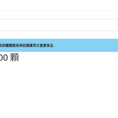
居家
纖體瘦身
美妝護膚
英文童書
食品
00 顆