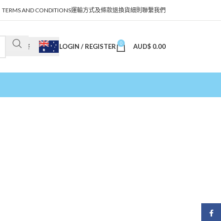
TERMS AND CONDITIONS
運輸方式及條款
退換貨細則
聯繫我們
0
LOGIN / REGISTER
AUD$
0.00
澳幣
Face