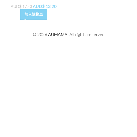
AUD$
13.20
AUD$
17.50
加入購物車
© 2026
AUMAMA
. All rights reserved