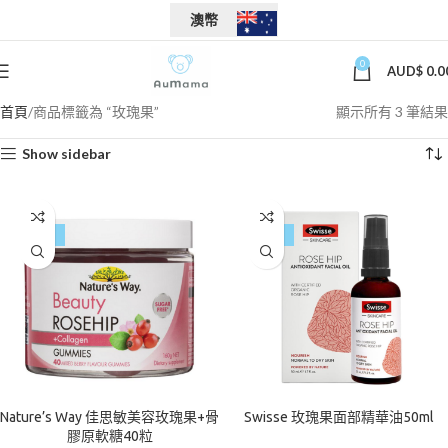
澳幣
0
AUD$
0.0
首頁
商品標籤為 “玫瑰果”
顯示所有 3 筆結果
Show sidebar
-17%
-30%
Nature’s Way 佳思敏美容玫瑰果+骨
Swisse 玫瑰果面部精華油50ml
膠原軟糖40粒