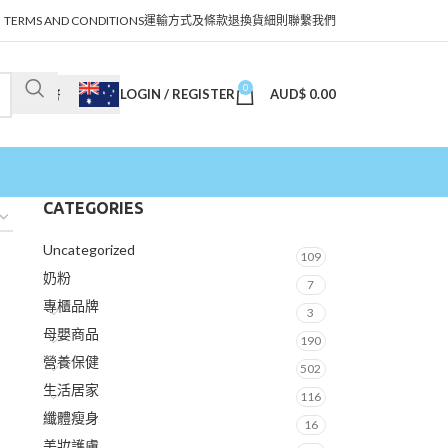
TERMS AND CONDITIONS
運輸方式及條款
退換貨細則
聯繫我們
0
LOGIN / REGISTER
AUD$
0.00
澳幣
CATEGORIES
Uncategorized
109
奶粉
7
專櫃品牌
3
母嬰商品
190
營養保健
502
生活居家
116
纖體瘦身
16
美妝護膚