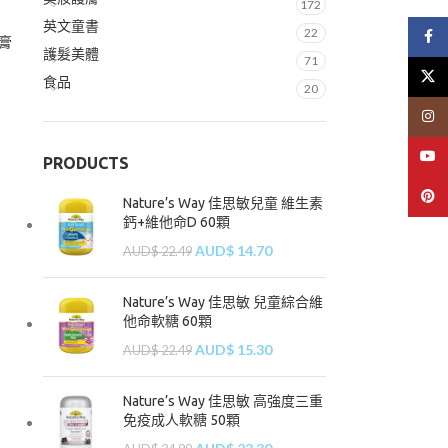
172
英文童書
22
Face
牙膏
護髮美體
71
X
食品
20
Insta
YouT
PRODUCTS
Pinte
Nature’s Way 佳思敏兒童 維生素
鈣+維他命D 60顆
AUD$
14.70
AUD$
22.49
Nature’s Way 佳思敏 兒童綜合維
他命軟糖 60顆
AUD$
15.30
AUD$
22.49
Nature’s Way 佳思敏 高強度三重
免疫成人軟糖 50顆