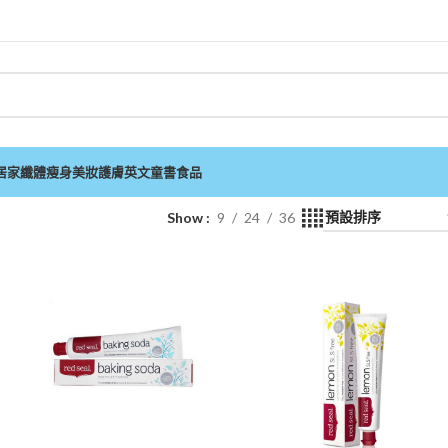
居家
纖體瘦身
美妝護膚
英文童書
食品
Show
9
24
36