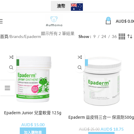
澳幣
0
AUD$
0.0
顯示所有 2 筆結果
首頁
Brands
Epaderm
Show
9
24
36
NEW
-25%
Epaderm Junior 兒童軟膏 125g
Epaderm 益皮特三合一 保濕劑500g
AUD$
15.00
AUD$
18.75
AUD$
25.00
加入購物車