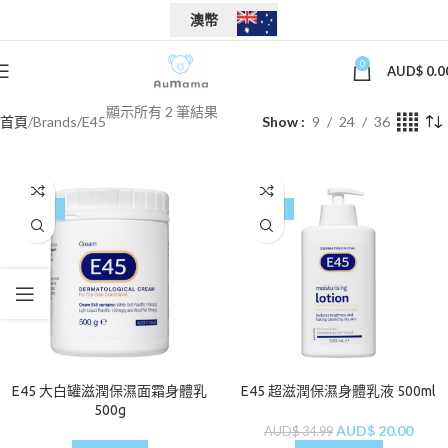
澳幣
0
AUD$
0.0
顯示所有 2 筆結果
首頁
Brands
E45
Show
9
24
36
-24%
-43%
E45 大白罐滋潤保濕面霜身體乳
E45 超滋潤保濕身體乳液 500ml
500g
AUD$
20.00
AUD$
34.99